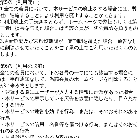
第5条（利用廃止）
1.全ての会員において、本サービスの廃止をする場合には、弊
社に連絡することにより利用を廃止することができます。
2.利用廃止の手続きをとらず、ホームページで弊社もしくは第
三者に損害を与えた場合には当該会員が一切の責めを負うもの
とします。
3.更新期間及び未ｱｸｾｽ期間が一定期間を超えた場合、通告なし
に削除させていたくことをご了承の上でご利用いただくものと
します。
第6条（利用の取消）
全ての会員において、下の各号の一つにでも該当する場合に
は、事前通知なしで、当該会員のホームページを削除すること
が出来る物とします。
・登録する際にユーザーが入力する情報に虚偽があった場合
・本サービスで表示している広告を故意に隠したり、目立たな
くする行為
・本サービスの運営を妨げる行為、または、そのおそれのある
行為
・本サービスの信用・名誉等を傷つける行為、またはそのおそ
れのある行為
・名誉毀損の疑いのある内容のもの